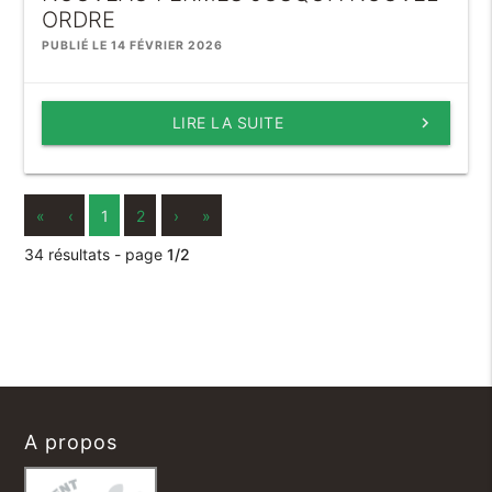
ORDRE
PUBLIÉ LE 14 FÉVRIER 2026
LIRE LA SUITE
keyboard_arrow_right
«
‹
1
2
›
»
34 résultats - page
1/2
A propos