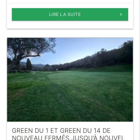
LIRE LA SUITE
keyboard_arrow_right
GREEN DU 1 ET GREEN DU 14 DE
NOUVEAU FERMÉS JUSQU'À NOUVEL