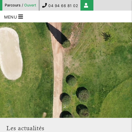
Parcours
/
Ouvert
04 94 66 81 02
MENU
Les actualités