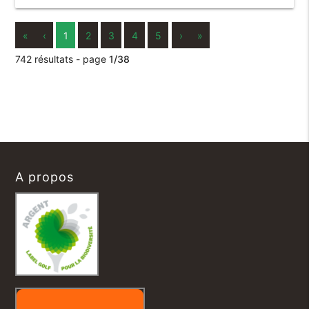
«
‹
1
2
3
4
5
›
»
742 résultats - page
1/38
A propos