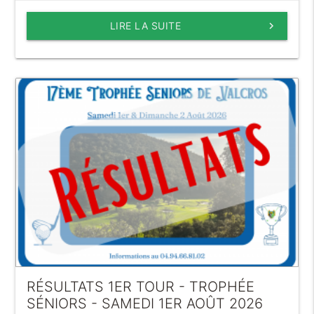
LIRE LA SUITE
keyboard_arrow_right
RÉSULTATS 1ER TOUR - TROPHÉE
SÉNIORS - SAMEDI 1ER AOÛT 2026