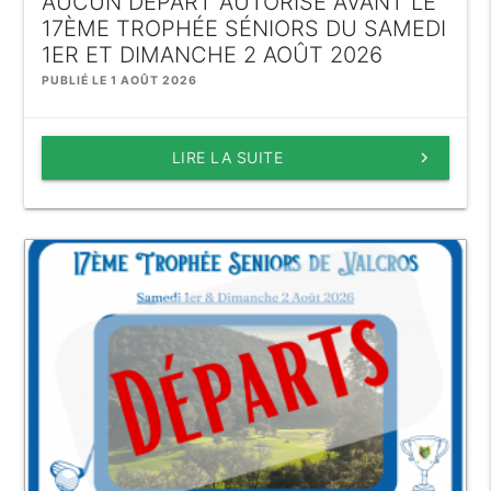
AUCUN DÉPART AUTORISÉ AVANT LE
17ÈME TROPHÉE SÉNIORS DU SAMEDI
1ER ET DIMANCHE 2 AOÛT 2026
PUBLIÉ LE 1 AOÛT 2026
LIRE LA SUITE
keyboard_arrow_right