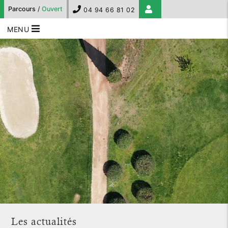
Parcours
/
Ouvert
04 94 66 81 02
MENU
Les actualités