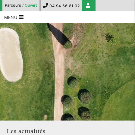
Parcours
/
Ouvert
04 94 66 81 02
MENU
Les actualités