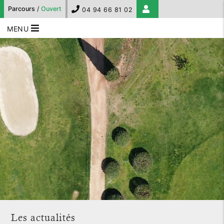
Parcours
/
Ouvert
04 94 66 81 02
MENU
Les actualités