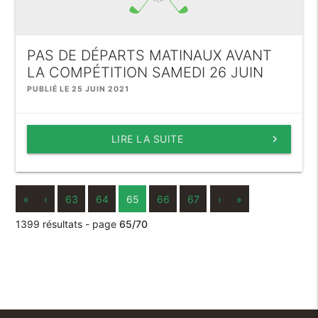
PAS DE DÉPARTS MATINAUX AVANT
LA COMPÉTITION SAMEDI 26 JUIN
PUBLIÉ LE 25 JUIN 2021
LIRE LA SUITE
keyboard_arrow_right
«
‹
63
64
65
66
67
›
»
1399 résultats - page
65/70