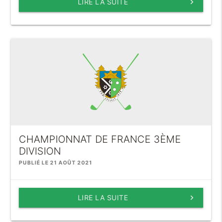
LIRE LA SUITE
keyboard_arrow_right
CHAMPIONNAT DE FRANCE 3ÈME
DIVISION
PUBLIÉ LE 21 AOÛT 2021
LIRE LA SUITE
keyboard_arrow_right