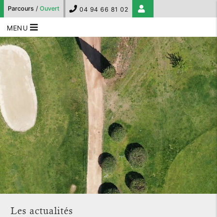
Parcours
/
Ouvert
04 94 66 81 02
MENU
Les actualités