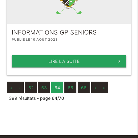
INFORMATIONS GP SENIORS
PUBLIÉ LE 10 AOÛT 2021
LIRE LA SUITE
keyboard_arrow_right
«
‹
62
63
64
65
66
›
»
1399 résultats - page
64/70