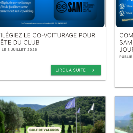
VILÉGIEZ LE CO-VOITURAGE POUR
COM
FÊTE DU CLUB
SAME
JOUR
 LE 3 JUILLET 2026
PUBLIÉ
keyboard_arrow_right
LIRE LA SUITE