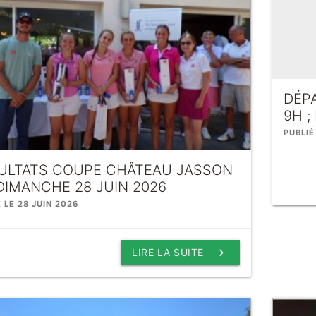
DÉP
9H ;
PUBLIÉ
ULTATS COUPE CHÂTEAU JASSON
DIMANCHE 28 JUIN 2026
 LE 28 JUIN 2026
keyboard_arrow_right
LIRE LA SUITE