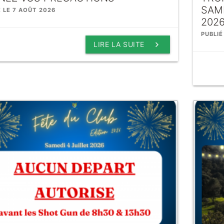
SAM
É LE 7 AOÛT 2026
202
PUBLIÉ
keyboard_arrow_right
LIRE LA SUITE