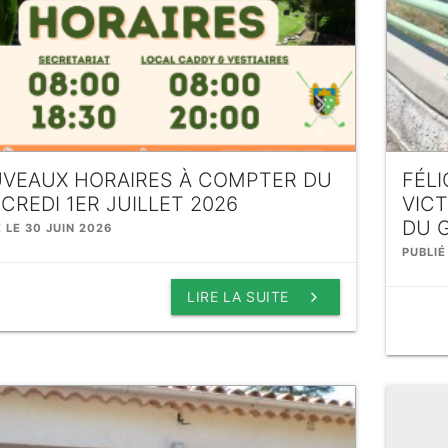
VEAUX HORAIRES À COMPTER DU
FÉLI
CREDI 1ER JUILLET 2026
VICT
DU G
É LE 30 JUIN 2026
PUBLIÉ
keyboard_arrow_right
LIRE LA SUITE