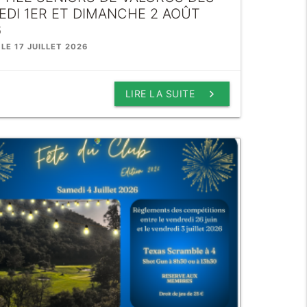
EDI 1ER ET DIMANCHE 2 AOÛT
6
 LE 17 JUILLET 2026
keyboard_arrow_right
LIRE LA SUITE