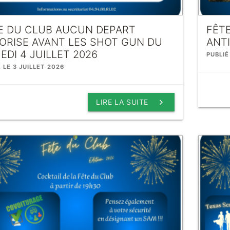
E DU CLUB AUCUN DEPART
FÊT
ORISE AVANT LES SHOT GUN DU
ANT
EDI 4 JUILLET 2026
PUBLIÉ
 LE 3 JUILLET 2026
keyboard_arrow_right
LIRE LA SUITE