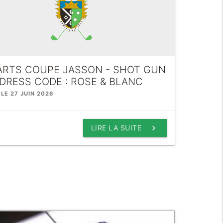
ARTS COUPE JASSON - SHOT GUN
 DRESS CODE : ROSE & BLANC
 LE 27 JUIN 2026
keyboard_arrow_right
LIRE LA SUITE