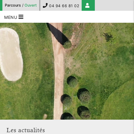
Parcours
/
Ouvert
04 94 66 81 02
MENU
Les actualités