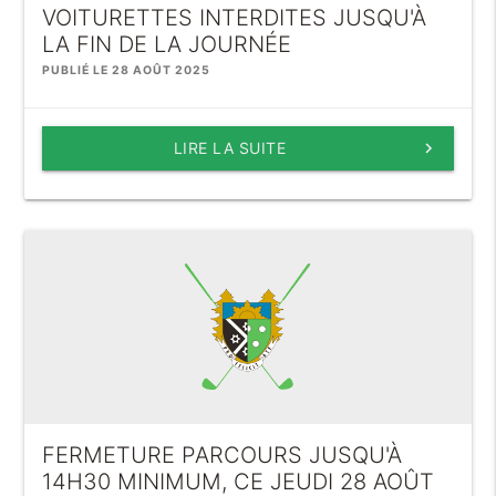
VOITURETTES INTERDITES JUSQU'À
LA FIN DE LA JOURNÉE
PUBLIÉ LE 28 AOÛT 2025
LIRE LA SUITE
keyboard_arrow_right
FERMETURE PARCOURS JUSQU'À
14H30 MINIMUM, CE JEUDI 28 AOÛT