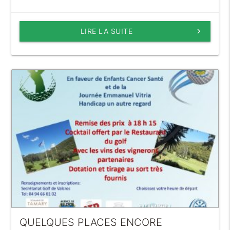
LIRE LA SUITE
keyboard_arrow_right
QUELQUES PLACES ENCORE