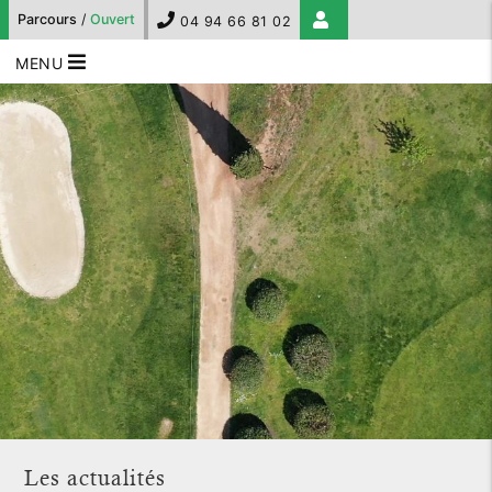
Parcours
/
Ouvert
04 94 66 81 02
MENU
Les actualités