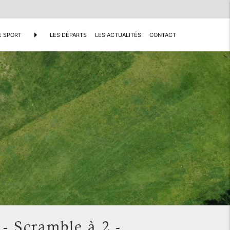
arrow_right
E SPORT
LES DÉPARTS
LES ACTUALITÉS
CONTACT
- Scramble à 2 -