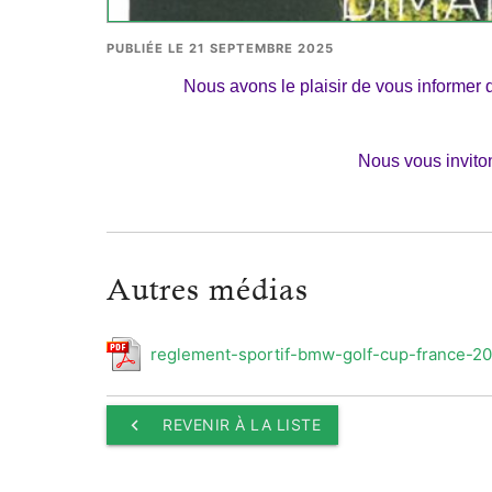
PUBLIÉE LE 21 SEPTEMBRE 2025
Nous avons le plaisir de vous informer 
Nous vous inviton
Autres médias
reglement-sportif-bmw-golf-cup-france-20
keyboard_arrow_left
REVENIR À LA LISTE