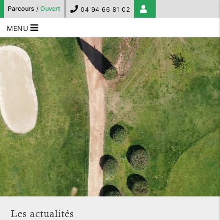
Parcours
/
Ouvert
04 94 66 81 02
MENU
Les actualités