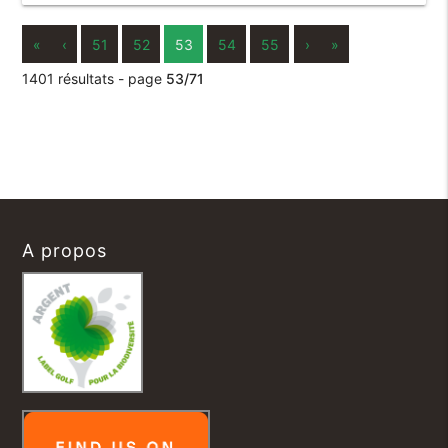
«
‹
51
52
53
54
55
›
»
1401 résultats - page
53/71
A propos