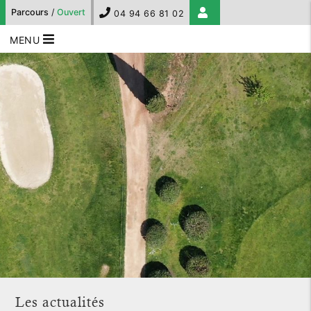
Parcours
/
Ouvert
04 94 66 81 02
MENU
Les actualités