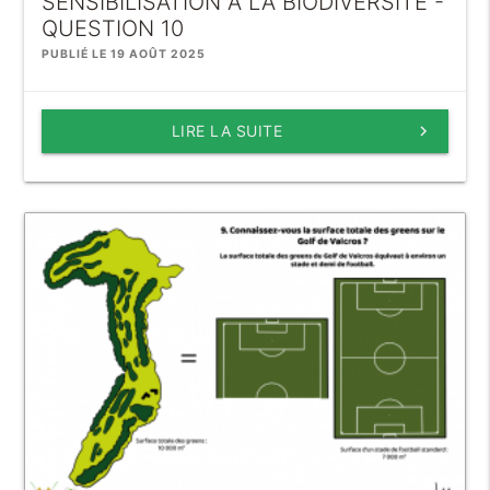
SENSIBILISATION À LA BIODIVERSITÉ -
QUESTION 10
PUBLIÉ LE 19 AOÛT 2025
LIRE LA SUITE
keyboard_arrow_right