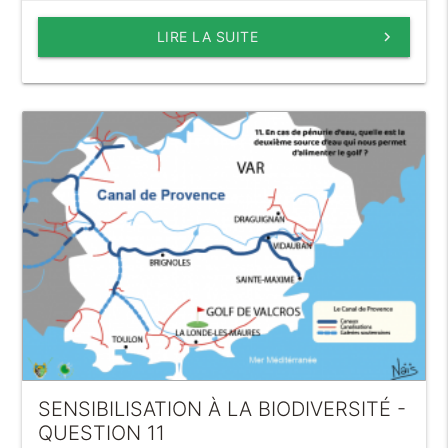
LIRE LA SUITE
keyboard_arrow_right
SENSIBILISATION À LA BIODIVERSITÉ -
QUESTION 11