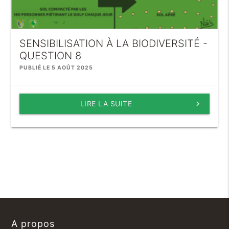
SENSIBILISATION À LA BIODIVERSITÉ -
QUESTION 8
PUBLIÉ LE 5 AOÛT 2025
LIRE LA SUITE
keyboard_arrow_right
A propos