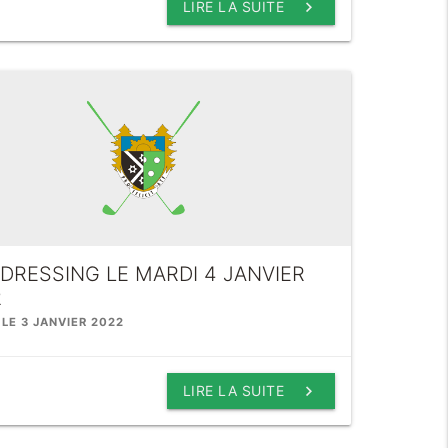
keyboard_arrow_right
LIRE LA SUITE
DRESSING LE MARDI 4 JANVIER
2
 LE 3 JANVIER 2022
keyboard_arrow_right
LIRE LA SUITE