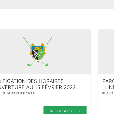
IFICATION DES HORAIRES
PAR
UVERTURE AU 15 FÉVRIER 2022
LUND
É LE 14 FÉVRIER 2022
PUBLIÉ
keyboard_arrow_right
LIRE LA SUITE