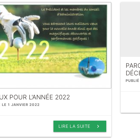
PAR
DÉC
PUBLIÉ
UX POUR L'ANNÉE 2022
É LE 1 JANVIER 2022
keyboard_arrow_right
LIRE LA SUITE