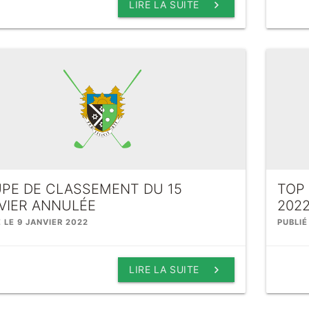
keyboard_arrow_right
LIRE LA SUITE
PE DE CLASSEMENT DU 15
TOP 
VIER ANNULÉE
202
É LE 9 JANVIER 2022
PUBLIÉ
keyboard_arrow_right
LIRE LA SUITE