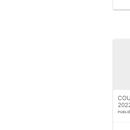
COU
202
PUBLI