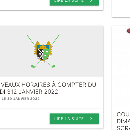
keyboard_arrow_right
LIRE LA SUITE
VEAUX HORAIRES À COMPTER DU
DI 312 JANVIER 2022
É LE 30 JANVIER 2022
COUP
keyboard_arrow_right
LIRE LA SUITE
DIMA
SCR