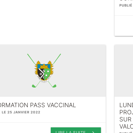
PUBLIÉ
ORMATION PASS VACCINAL
LUN
PRO
É LE 25 JANVIER 2022
SUR
VAL
keyboard_arrow_right
LIRE LA SUITE