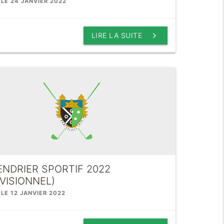
 LE 24 JANVIER 2022
keyboard_arrow_right
LIRE LA SUITE
NDRIER SPORTIF 2022
VISIONNEL)
 LE 12 JANVIER 2022