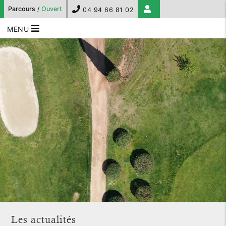
Parcours
/
Ouvert
04 94 66 81 02
MENU
Les actualités