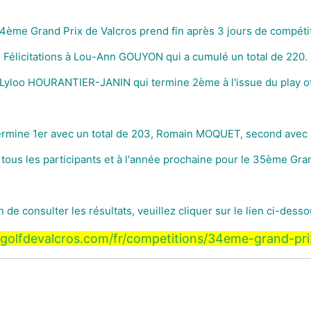
4ème Grand Prix de Valcros prend fin après 3 jours de compéti
Félicitations à Lou-Ann GOUYON qui a cumulé un total de 220.
 Lyloo HOURANTIER-JANIN qui termine 2ème à l'issue du play of
rmine 1er avec un total de 203, Romain MOQUET, second avec
tous les participants et à l'année prochaine pour le 35ème Gra
n de consulter les résultats, veuillez cliquer sur le lien ci-desso
golfdevalcros.com/fr/competitions/34eme-grand-pri