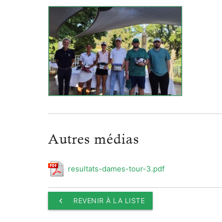
Autres médias
resultats-dames-tour-3.pdf
keyboard_arrow_left
REVENIR À LA LISTE