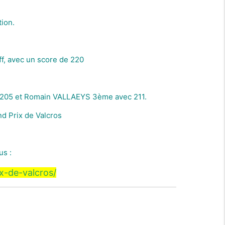
tion.
f, avec un score de 220
 205 et Romain VALLAEYS 3ème avec 211.
nd Prix de Valcros
us :
x-de-valcros/