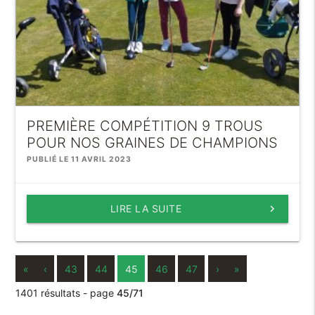
PREMIÈRE COMPÉTITION 9 TROUS
POUR NOS GRAINES DE CHAMPIONS
PUBLIÉ LE 11 AVRIL 2023
LIRE LA SUITE
keyboard_arrow_right
«
‹
43
44
45
46
47
›
»
1401 résultats - page
45/71