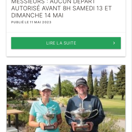
MESSIEURS : AUCUN DÉPART
AUTORISÉ AVANT 8H SAMEDI 13 ET
DIMANCHE 14 MAI
PUBLIÉ LE 11 MAI 2023
LIRE LA SUITE
keyboard_arrow_right