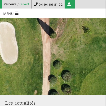
Parcours
/
Ouvert
04 94 66 81 02
MENU
Les actualités