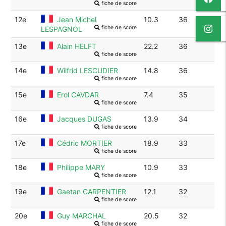
fiche de score
12e
Jean Michel
10.3
36
fiche de score
LESPAGNOL
13e
Alain HELFT
22.2
36
fiche de score
14e
Wilfrid LESCUDIER
14.8
36
fiche de score
15e
Erol CAVDAR
7.4
35
fiche de score
16e
Jacques DUGAS
13.9
34
fiche de score
17e
Cédric MORTIER
18.9
33
fiche de score
18e
Philippe MARY
10.9
33
fiche de score
19e
Gaetan CARPENTIER
12.1
32
fiche de score
20e
Guy MARCHAL
20.5
32
fiche de score