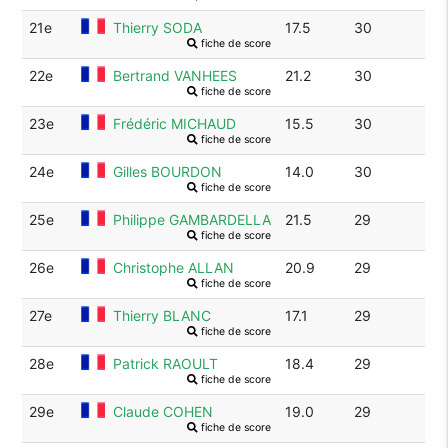
21e
Thierry SODA
17.5
30
fiche de score
22e
Bertrand VANHEES
21.2
30
fiche de score
23e
Frédéric MICHAUD
15.5
30
fiche de score
24e
Gilles BOURDON
14.0
30
fiche de score
25e
Philippe GAMBARDELLA
21.5
29
fiche de score
26e
Christophe ALLAN
20.9
29
fiche de score
27e
Thierry BLANC
17.1
29
fiche de score
28e
Patrick RAOULT
18.4
29
fiche de score
29e
Claude COHEN
19.0
29
fiche de score