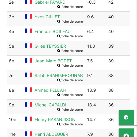
2e
Gabriel FAYARD
-0.3
42
fiche de score
3e
Yves GILLET
9.6
40
fiche de score
4e
Francois BOILEAU
6.4
40
fiche de score
5e
Gilles TEYSSIER
11.0
39
fiche de score
6e
Jean-Marc BODET
7.5
39
fiche de score
7e
Salah BRAHIM-BOUNAB
9.1
38
fiche de score
8e
Ahmed FELLAH
13.9
38
fiche de score
9e
Michel CAPALDI
18.4
36
fiche de score
10e
Fleury RASANJISON
14.7
36
fiche de score
11e
Henri ALDEGUER
7.9
36