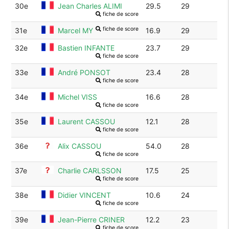
30e
Jean Charles ALIMI
29.5
29
fiche de score
fiche de score
31e
Marcel MY
16.9
29
32e
Bastien INFANTE
23.7
29
fiche de score
33e
André PONSOT
23.4
28
fiche de score
34e
Michel VISS
16.6
28
fiche de score
35e
Laurent CASSOU
12.1
28
fiche de score
36e
Alix CASSOU
54.0
28
fiche de score
37e
Charlie CARLSSON
17.5
25
fiche de score
38e
Didier VINCENT
10.6
24
fiche de score
39e
Jean-Pierre CRINER
12.2
23
fiche de score