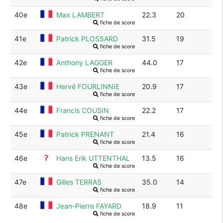
40e
Max LAMBERT
22.3
20
fiche de score
41e
Patrick PLOSSARD
31.5
19
fiche de score
42e
Anthony LAGGER
44.0
17
fiche de score
43e
Hervé FOURLINNIE
20.9
17
fiche de score
44e
Francis COUSIN
22.2
17
fiche de score
45e
Patrick PRENANT
21.4
16
fiche de score
46e
Hans Erik UTTENTHAL
13.5
16
fiche de score
47e
Gilles TERRAS
35.0
14
fiche de score
48e
Jean-Pierre FAYARD
18.9
11
fiche de score