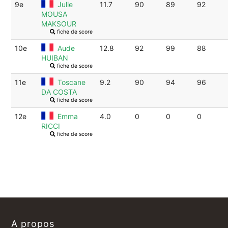
9e
Julie
11.7
90
89
92
MOUSA
MAKSOUR
fiche de score
10e
Aude
12.8
92
99
88
HUIBAN
fiche de score
11e
Toscane
9.2
90
94
96
DA COSTA
fiche de score
12e
Emma
4.0
0
0
0
RICCI
fiche de score
A propos