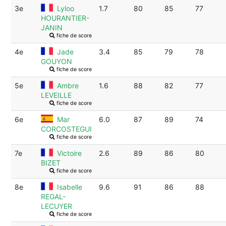
3e
Lyloo
1.7
80
85
77
HOURANTIER-
JANIN
fiche de score
4e
Jade
3.4
85
79
78
GOUYON
fiche de score
5e
Ambre
1.6
88
82
77
LEVEILLE
fiche de score
6e
Mar
6.0
87
89
74
CORCOSTEGUI
fiche de score
7e
Victoire
2.6
89
86
80
BIZET
fiche de score
8e
Isabelle
9.6
91
86
88
REGAL-
LECUYER
fiche de score