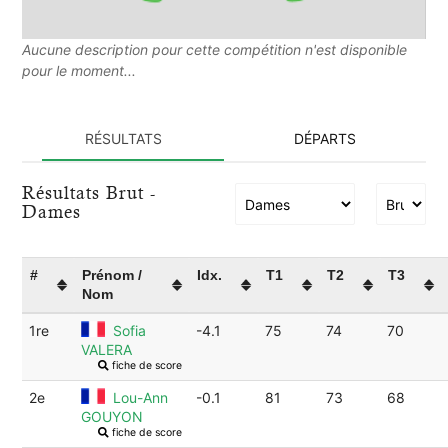
Aucune description pour cette compétition n'est disponible
pour le moment...
RÉSULTATS
DÉPARTS
Résultats Brut -
Dames
#
Prénom /
Idx.
T1
T2
T3
Nom
1re
Sofia
-4.1
75
74
70
VALERA
fiche de score
2e
Lou-Ann
-0.1
81
73
68
GOUYON
fiche de score