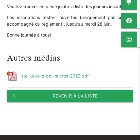
Veuillez trouver en pièce jointe la liste des joueurs inscrits.
Les inscriptions restent ouvertes (uniquement par courrier
accompagné du règlement), jusqu'au mardi 28 juin.
Bonne journée à tous!
Autres médias
liste-joueurs-gp-valcros-2022.pdf
keyboard_arrow_left
REVENIR À LA LISTE