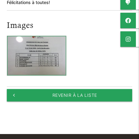
Félicitations à toutes!
Images
keyboard_arrow_left
REVENIR À LA LISTE