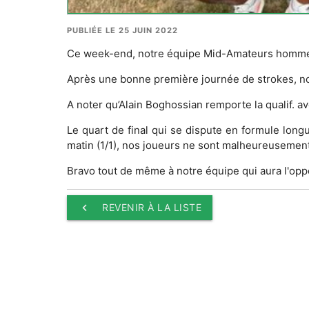
PUBLIÉE LE 25 JUIN 2022
Ce week-end, notre équipe Mid-Amateurs hommes 
Après une bonne première journée de strokes, no
A noter qu’Alain Boghossian remporte la qualif. a
Le quart de final qui se dispute en formule lon
matin (1/1), nos joueurs ne sont malheureusement
Bravo tout de même à notre équipe qui aura l'opp
keyboard_arrow_left
REVENIR À LA LISTE