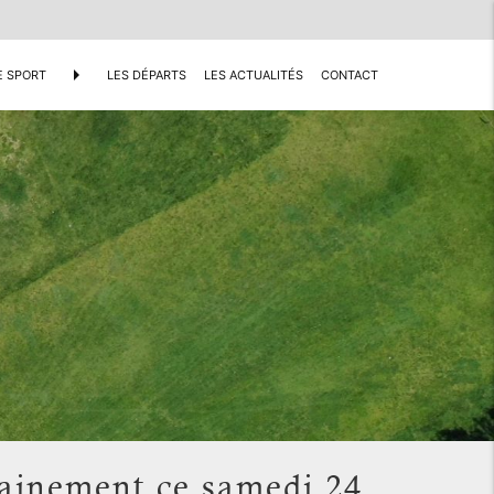
arrow_right
E SPORT
LES DÉPARTS
LES ACTUALITÉS
CONTACT
rainement ce samedi 24