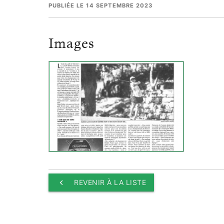
PUBLIÉE LE 14 SEPTEMBRE 2023
Images
keyboard_arrow_left
REVENIR À LA LISTE