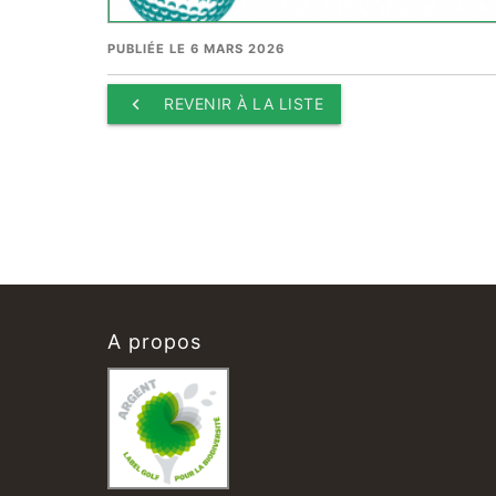
PUBLIÉE LE 6 MARS 2026
keyboard_arrow_left
REVENIR À LA LISTE
A propos