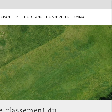
arrow_right
E SPORT
LES DÉPARTS
LES ACTUALITÉS
CONTACT
 classement du