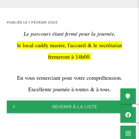
PUBLIÉE LE 1 FÉVRIER 2025
Le parcours étant fermé pour la journée,
le local caddy master, l'accueil & le secrétariat
fermeront à 14h00.
En vous remerciant pour votre compréhension.
Excellente journée à toutes & à tous.
keyboard_arrow_left
REVENIR À LA LISTE