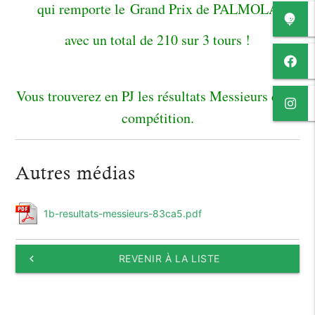
qui remporte le Grand Prix de PALMOLA
avec un total de 210 sur 3 tours !
Vous trouverez en PJ les résultats Messieurs de la
compétition.
Autres médias
1b-resultats-messieurs-83ca5.pdf
keyboard_arrow_left
REVENIR À LA LISTE