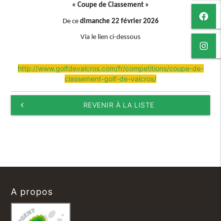
« Coupe de Classement »
De ce
dimanche 22 février 2026
Via le lien ci-dessous
http://www.golfdevalcros.com/fr/competitions/coupe-de-
classement-golf-de-valcros/
keyboard_arrow_left
REVENIR À LA LISTE
A propos