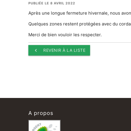
PUBLIÉE LE 8 AVRIL 2022
Après une longue fermeture hivernale, nous avons
Quelques zones restent protégées avec du cord
Merci de bien vouloir les respecter.
keyboard_arrow_left
REVENIR À LA LISTE
A propos