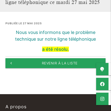
ligne téléphonique ce mardi 27 mai 2025
PUBLIÉE LE 27 MAI 2025
Nous vous informons que le problème
technique sur notre ligne téléphonique
a été résolu.
keyboard_arrow_left
REVENIR À LA LISTE
A propos