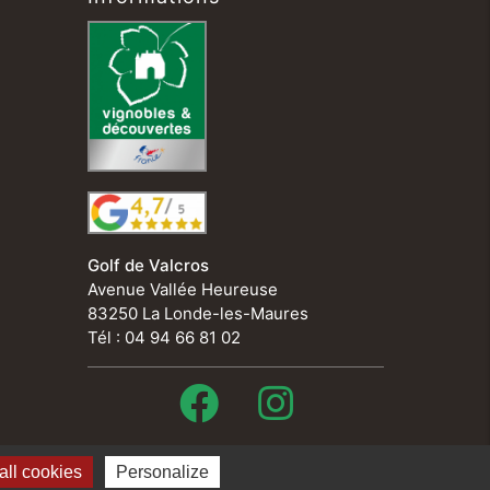
Golf de Valcros
Avenue Vallée Heureuse
83250 La Londe-les-Maures
Tél : 04 94 66 81 02
ll cookies
Personalize
ns légales & crédits
Politique de confidentialité