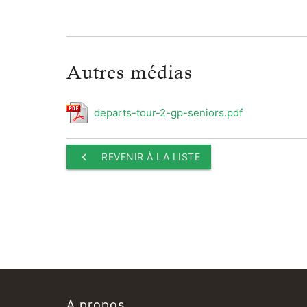
Autres médias
departs-tour-2-gp-seniors.pdf
keyboard_arrow_left
REVENIR À LA LISTE
A propos