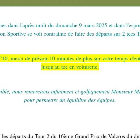
ues dans l'après midi
du dimanche 9 mars 2025 et dans l'espo
n Sportive se voit contrainte de faire des
départs sur 2 tees 
n°10, merci de prévoir 10 minutes de plus sur votre temps d'e
jusqu'au tee en voiturette.
ossible, nous remercions infiniment et golfiquement Monsieur 
pour permettre un équilibre des équipes.
J les départs du Tour 2 du 16ème Grand Prix de Valcros du d