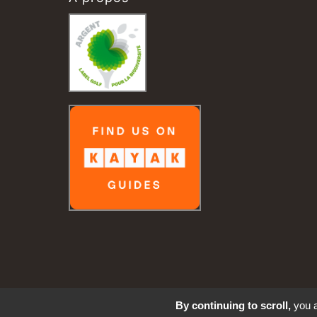
By continuing to scroll,
you a
Nous contacter
+33 4 94 66 81 02