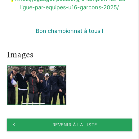
ligue-par-equipes-u16-garcons-2025/
Bon championnat à tous !
Images
keyboard_arrow_left
REVENIR À LA LISTE