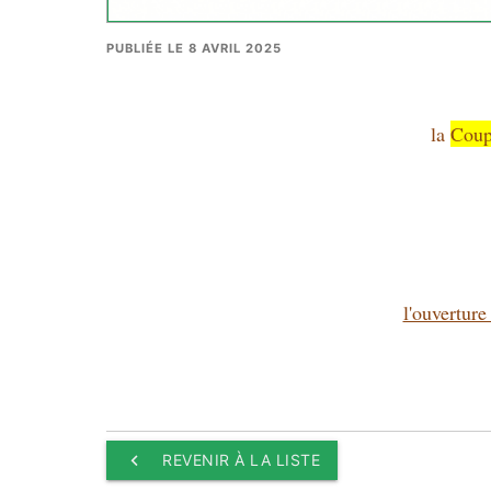
PUBLIÉE LE 8 AVRIL 2025
la
Coup
l'ouverture
keyboard_arrow_left
REVENIR À LA LISTE